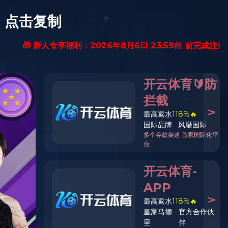
EN
人力资源
公司新闻
产品总汇
营销网络
用人之道
集团报刊
价格查询
国际贸易
招聘信息
视频中心
资质证书
工程应用
毛遂自荐
业务合作
团缩影
假维权
有一家全资子集团、六家全
学、诚信、合作、进步，振
电气企业、两家网络…
、高效、创新、求实