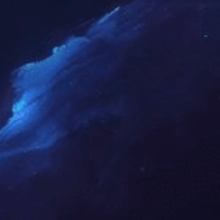
份革命里程碑
 壮阔东方潮，奋进新时代。 柳市从一个默默无闻的小镇， 到
依托品牌的...
股份 改革浪潮中明亮的浪花