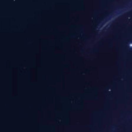
13
2018/06
13
2018/06