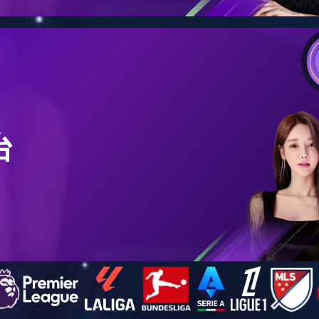
公司新闻
集团报刊
视频中心
JIUYOU.COM九游娱乐(中国)官网战略合作数十年，既是
4月20日，由青岛特锐德集团主办的“2019供应商高峰论坛”在青岛隆重召开。
而出，荣获“兵贵神速”殊荣！作为特锐德集团长期战略合作伙伴，JIUYOU
多年...
12411 次点击
官宣I致敬JIUYOU.COM九游娱乐(中国)官网的 “女神”
JIUYOU.COM九游娱乐(中国)官网全体女员工迎来了“三八”国际妇女节，J
力“女神”们送上了温馨的祝福.活动现场，JIUYOU.COM九游娱乐(中
识，一方面，应...