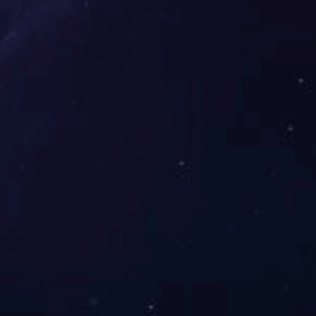
裁施冰茹，为我们详...
8407 次点击
提高质量效益，推进转型升级
提高质量效益，推进转型升级 ------记JIUYOU.COM九游娱乐(中国)官网“质
10:00，“质量月”活动启动仪式在JIUYOU.COM九游娱乐(中国)官网集团
国)官网总部全体员工，由...
8542 次点击
； 每页 10 条； 分 32 页；当前第
页
跳转
上一页