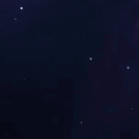
2018/05
25
2017/09
共有 319 条记录