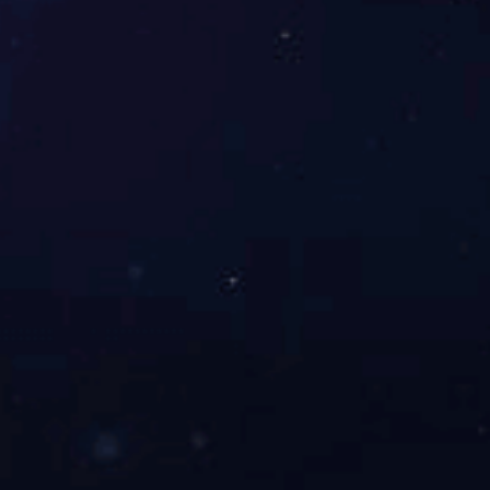
10万平方 浙江台州洋洪小区项目
33万平方 安徽合肥华润置地万象城项目
前一篇：
新能源行业
后一篇：
没有了
联系我们
400-158-5599
Sale Hotline