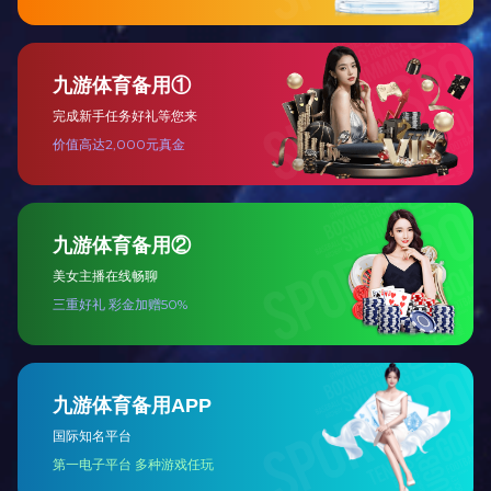
改革开放以来，我国的经济迅速发展，人们的生活和工
活，这一切必须由可靠的电力系统和消防系统作支持。
合肥华润万象城项目作为华润中心重要组成部分的万
33
万方，其中商业经营面积约
18
万方，上盖建筑为约
20
万
酒店、餐饮、娱乐为一体的大型都市综合体。
JIUYOU.COM九游娱乐(中国)官网为其提供了可
（在柜后部），抽屉小室（在柜前部），电缆室（在柜下
止开关元件因故障引起的飞弧或母线与其它线路短路造成