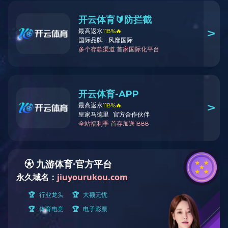
营销网络
建筑行业